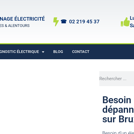
L
NAGE ÉLECTRICITÉ
☎︎ 02 219 45 37
S
ES & ALENTOURS
GNOSTIC ÉLECTRIQUE
BLOG
CONTACT
Besoin 
savez pas comment le réparer,
dépanna
s rien n'y fait : panne de
 Bruxelles et en région pour
sur Bru
 intérieur ou extérieur.
Besoin d’un éle