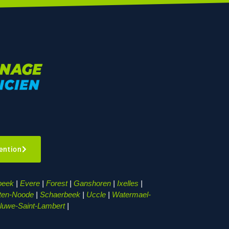
ention
beek
|
Evere
|
Forest
|
Ganshoren
|
Ixelles
|
-ten-Noode
|
Schaerbeek
|
Uccle
|
Watermael-
uwe-Saint-Lambert
|