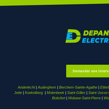
Demander une interv
Anderlecht
|
Auderghem
|
Berchem-Sainte-Agathe
|
Etter
Jette
|
Koekelberg
|
Molenbeek
|
Saint-Gilles
|
Saint-Josse
Boitsfort
|
Woluwe-Saint-Pierre
|
Wol