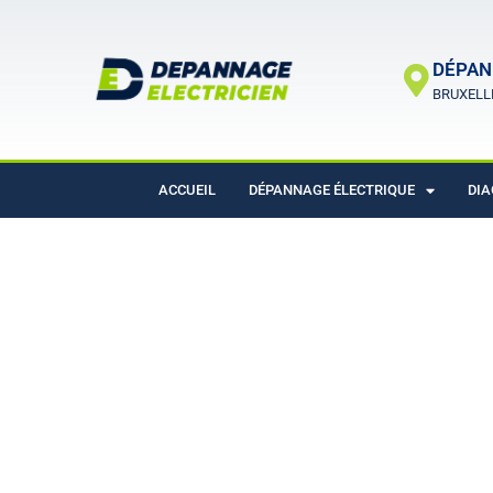
DÉPAN
BRUXELL
ACCUEIL
DÉPANNAGE ÉLECTRIQUE
DIA
Panne de luminaires
Aïe. Votre luminaire ne fonctionne plus. Vous ne 
vous avez testé de débrancher puis rebrancher, mai
luminaire. Notre équipe d'électriciens se déplace à
résoudre votre panne de luminaires et éclairage, en
Contactez-nous au 0472 45 26 47.