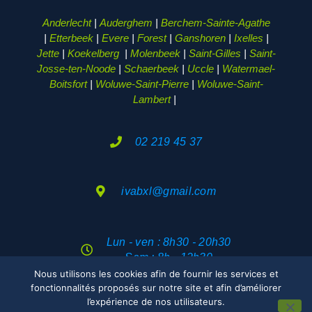
Anderlecht
|
Auderghem
|
Berchem-Sainte-Agathe
|
Etterbeek
|
Evere
|
Forest
|
Ganshoren
|
Ixelles
|
Jette
|
Koekelberg
|
Molenbeek
|
Saint-Gilles
|
Saint-
Josse-ten-Noode
|
Schaerbeek
|
Uccle
|
Watermael-
Boitsfort
|
Woluwe-Saint-Pierre
|
Woluwe-Saint-
Lambert
|
02 219 45 37
ivabxl@gmail.com
Lun - ven : 8h30 - 20h30
Sam : 8h - 12h30
Nous utilisons les cookies afin de fournir les services et
fonctionnalités proposés sur notre site et afin d’améliorer
2026© DÉPANNAGE ÉLECTRICIEN BRUXELLES | TOUS
l’expérience de nos utilisateurs.
DROITS RÉSERVÉS |
POLITIQUE DE CONFIDENTIALITÉ
|