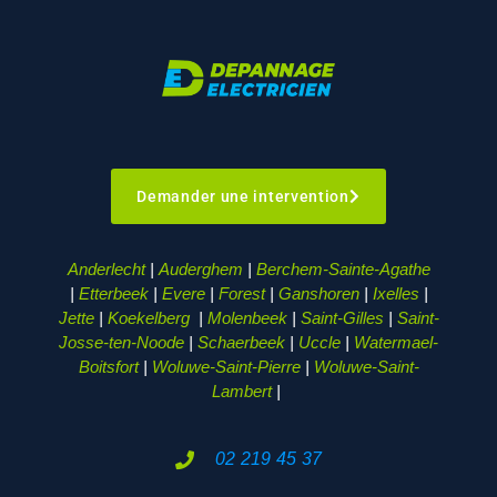
Demander une intervention
Anderlecht
|
Auderghem
|
Berchem-Sainte-Agathe
|
Etterbeek
|
Evere
|
Forest
|
Ganshoren
|
Ixelles
|
Jette
|
Koekelberg
|
Molenbeek
|
Saint-Gilles
|
Saint-
Josse-ten-Noode
|
Schaerbeek
|
Uccle
|
Watermael-
Boitsfort
|
Woluwe-Saint-Pierre
|
Woluwe-Saint-
Lambert
|
02 219 45 37