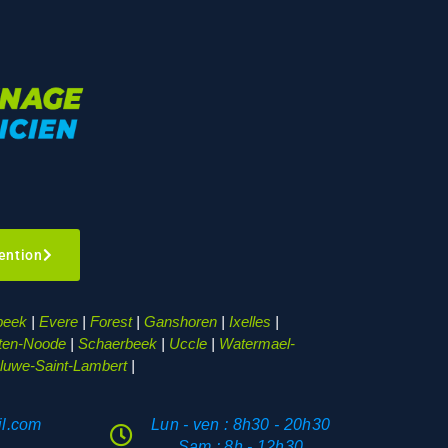
ention
beek
|
Evere
|
Forest
|
Ganshoren
|
Ixelles
|
-ten-Noode
|
Schaerbeek
|
Uccle
|
Watermael-
uwe-Saint-Lambert
|
Lun - ven : 8h30 - 20h30
l.com
Sam : 8h - 12h30