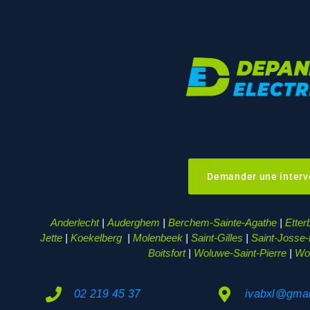
Demander une interv
Anderlecht
|
Auderghem
|
Berchem-Sainte-Agathe
|
Etter
Jette
|
Koekelberg
|
Molenbeek
|
Saint-Gilles
|
Saint-Josse
Boitsfort
|
Woluwe-Saint-Pierre
|
Wol
02 219 45 37
ivabxl@gmai