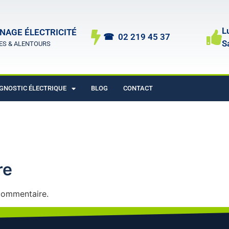
L
NAGE ÉLECTRICITÉ
☎︎ 02 219 45 37
S
ES & ALENTOURS
GNOSTIC ÉLECTRIQUE
BLOG
CONTACT
re
commentaire.