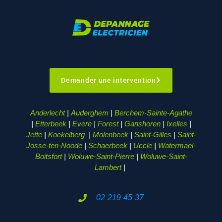
Demander une intervention
Anderlecht
|
Auderghem
|
Berchem-Sainte-Agathe
|
Etterbeek
|
Evere
|
Forest
|
Ganshoren
|
Ixelles
|
Jette
|
Koekelberg
|
Molenbeek
|
Saint-Gilles
|
Saint-
Josse-ten-Noode
|
Schaerbeek
|
Uccle
|
Watermael-
Boitsfort
|
Woluwe-Saint-Pierre
|
Woluwe-Saint-
Lambert
|
02 219 45 37