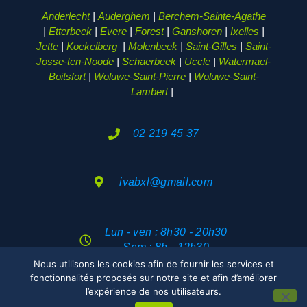
Anderlecht
|
Auderghem
|
Berchem-Sainte-Agathe
|
Etterbeek
|
Evere
|
Forest
|
Ganshoren
|
Ixelles
|
Jette
|
Koekelberg
|
Molenbeek
|
Saint-Gilles
|
Saint-
Josse-ten-Noode
|
Schaerbeek
|
Uccle
|
Watermael-
Boitsfort
|
Woluwe-Saint-Pierre
|
Woluwe-Saint-
Lambert
|
02 219 45 37
ivabxl@gmail.com
Lun - ven : 8h30 - 20h30
Sam : 8h - 12h30
Nous utilisons les cookies afin de fournir les services et
fonctionnalités proposés sur notre site et afin d’améliorer
2026© DÉPANNAGE ÉLECTRICIEN BRUXELLES | TOUS
l’expérience de nos utilisateurs.
DROITS RÉSERVÉS |
POLITIQUE DE CONFIDENTIALITÉ
|
POLITIQUE DES COOKIES
|
MENTIONS LÉGALES
|
PLAN DU