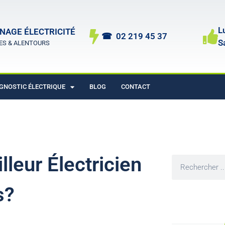
L
NAGE ÉLECTRICITÉ
☎︎ 02 219 45 37
S
ES & ALENTOURS
GNOSTIC ÉLECTRIQUE
BLOG
CONTACT
leur Électricien
s?