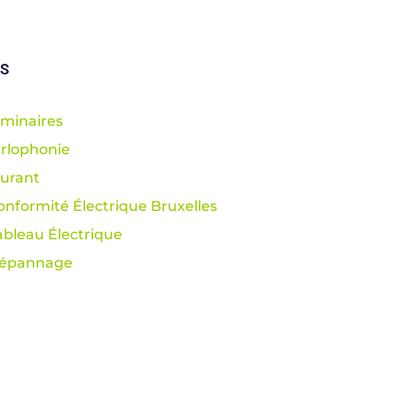
ES
minaires
rlophonie
urant
onformité Électrique Bruxelles
ableau Électrique
Dépannage