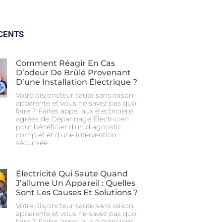
CENTS
Comment Réagir En Cas
D’odeur De Brûlé Provenant
D’une Installation Électrique ?
Votre disjoncteur saute sans raison
apparente et vous ne savez pas quoi
faire ? Faites appel aux électriciens
agréés de Dépannage Électricien
pour bénéficier d’un diagnostic
complet et d’une intervention
sécurisée.
Électricité Qui Saute Quand
J’allume Un Appareil : Quelles
Sont Les Causes Et Solutions ?
Votre disjoncteur saute sans raison
apparente et vous ne savez pas quoi
faire ? Faites appel aux électriciens